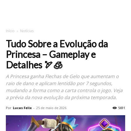
Início
Notícias
Tudo Sobre a Evolução da
Princesa – Gameplay e
Detalhes 🏹🧊
A Princesa ganha Flechas de Gelo que aumentam o
raio de dano e aplicam lentidão por 7 segundos,
mudando a forma como a carta controla o jogo. Veja
a prévia da nova evolução da próxima temporada.
Por
Lucas Felix
-
25 de maio de 2026
5691