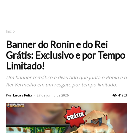
Início
Banner do Ronin e do Rei
Grátis: Exclusivo e por Tempo
Limitado!
Um banner temático e divertido que junta o Ronin e o
Rei Vermelho em um resgate por tempo limitado.
Por
Lucas Felix
-
27 de junho de 2026
41953