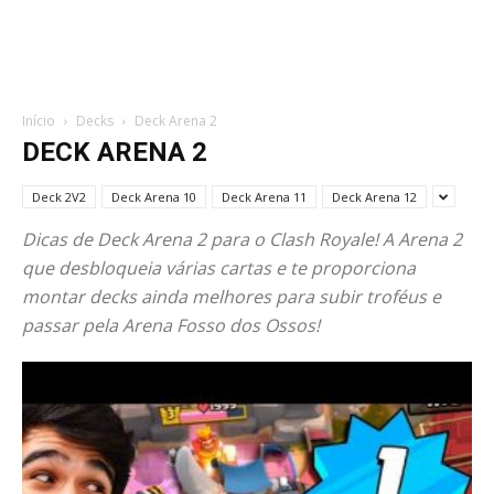
Início
Decks
Deck Arena 2
DECK ARENA 2
Deck 2V2
Deck Arena 10
Deck Arena 11
Deck Arena 12
Dicas de Deck Arena 2 para o Clash Royale! A Arena 2
que desbloqueia várias cartas e te proporciona
montar decks ainda melhores para subir troféus e
passar pela Arena Fosso dos Ossos!