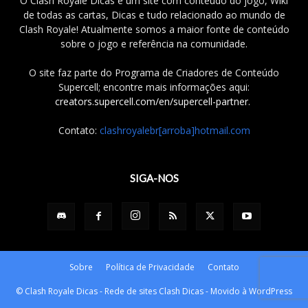
O Clash Royale Dicas é um site com conteúdo do jogo, Wiki
de todas as cartas, Dicas e tudo relacionado ao mundo de
Clash Royale! Atualmente somos a maior fonte de conteúdo
sobre o jogo e referência na comunidade.
O site faz parte do Programa de Criadores de Conteúdo
Supercell; encontre mais informações aqui:
creators.supercell.com/en/supercell-partner
.
Contato:
clashroyalebr[arroba]hotmail.com
SIGA-NOS
Sobre
Política de Privacidade
Contato
© Clash Royale Dicas - Rede de sites Clash Dicas - Movido à WordPress