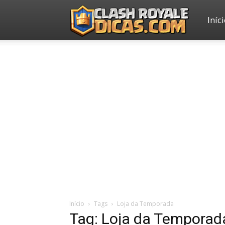
Iníc
Clash
Royale
Dicas
Início
Tags
Loja da Temporada
Tag: Loja da Temporad