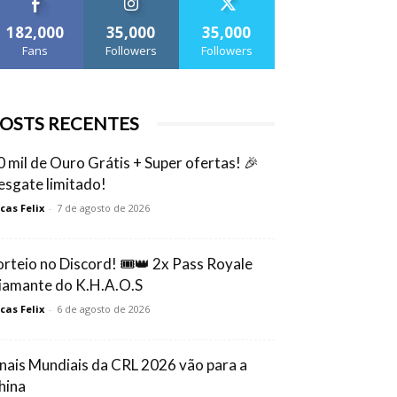
182,000
35,000
35,000
Fans
Followers
Followers
OSTS RECENTES
0 mil de Ouro Grátis + Super ofertas! 🎉
esgate limitado!
cas Felix
-
7 de agosto de 2026
orteio no Discord! 🎟️👑 2x Pass Royale
iamante do K.H.A.O.S
cas Felix
-
6 de agosto de 2026
inais Mundiais da CRL 2026 vão para a
hina