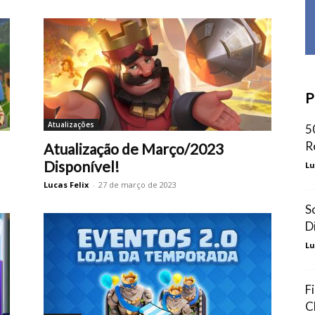
P
Atualizações
5
R
Atualização de Março/2023
Disponível!
Lu
Lucas Felix
-
27 de março de 2023
S
D
Lu
F
C