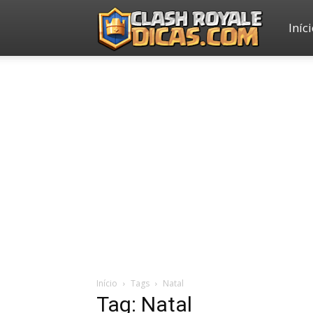
Iníc
Clash
Royale
Dicas
Início
Tags
Natal
Tag: Natal