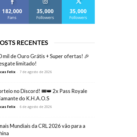
182,000
35,000
35,000
Fans
Followers
Followers
OSTS RECENTES
0 mil de Ouro Grátis + Super ofertas! 🎉
esgate limitado!
cas Felix
-
7 de agosto de 2026
orteio no Discord! 🎟️👑 2x Pass Royale
iamante do K.H.A.O.S
cas Felix
-
6 de agosto de 2026
inais Mundiais da CRL 2026 vão para a
hina