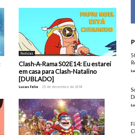
P
Notícias
5
R
:
Clash-A-Rama S02E14: Eu estarei
em casa para Clash-Natalino
Lu
[DUBLADO]
Lucas Felix
-
23 de dezembro de 2018
S
D
Lu
F
C