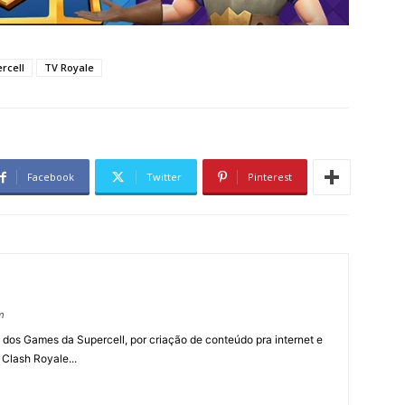
rcell
TV Royale
Facebook
Twitter
Pinterest
m
 dos Games da Supercell, por criação de conteúdo pra internet e
 Clash Royale...