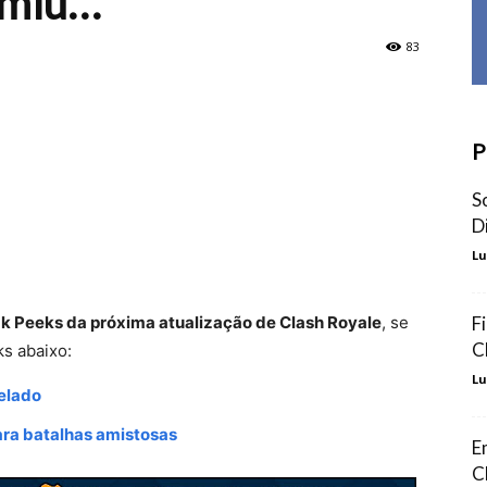
umiu…
83
P
S
D
Lu
k Peeks da próxima atualização de Clash Royale
, se
F
C
ks abaixo:
Lu
elado
ra batalhas amistosas
E
C