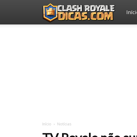
Iníc
Clash
Royale
Dicas
Início
Notícias