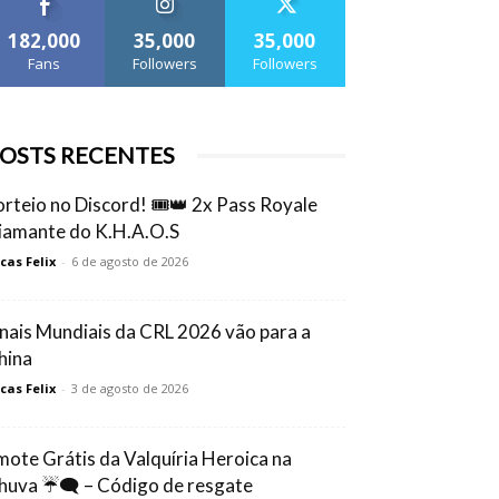
182,000
35,000
35,000
Fans
Followers
Followers
OSTS RECENTES
orteio no Discord! 🎟️👑 2x Pass Royale
iamante do K.H.A.O.S
cas Felix
-
6 de agosto de 2026
inais Mundiais da CRL 2026 vão para a
hina
cas Felix
-
3 de agosto de 2026
mote Grátis da Valquíria Heroica na
huva ☔🗨️ – Código de resgate