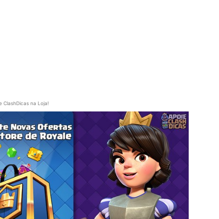
e ClashDicas na Loja!