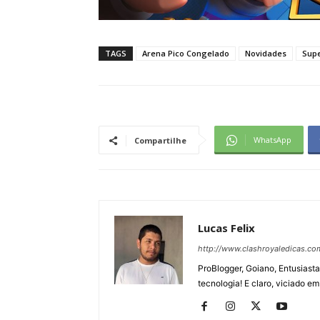
TAGS
Arena Pico Congelado
Novidades
Supe
WhatsApp
Compartilhe
Lucas Felix
http://www.clashroyaledicas.co
ProBlogger, Goiano, Entusiasta
tecnologia! E claro, viciado em