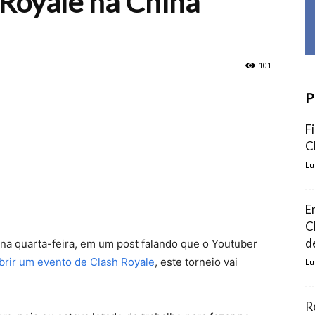
 Royale na China
101
P
F
C
Lu
E
C
d
 na quarta-feira, em um post falando que o Youtuber
brir um evento de Clash Royale
, este torneio vai
Lu
R