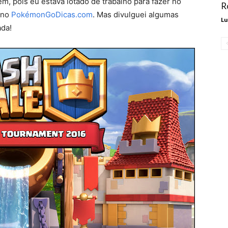
em, pois eu estava lotado de trabalho para fazer no
R
 no
PokémonGoDicas.com
. Mas divulguei algumas
Lu
ada!