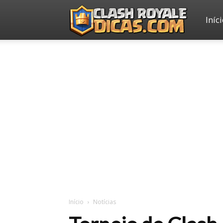
Iníc
Clash
Royale
Dicas
Início
Notícias