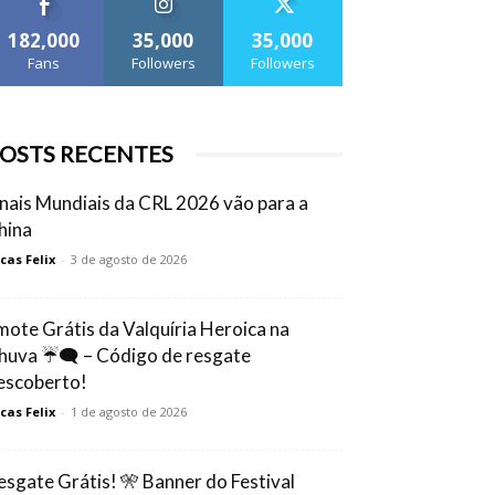
182,000
35,000
35,000
Fans
Followers
Followers
OSTS RECENTES
inais Mundiais da CRL 2026 vão para a
hina
cas Felix
-
3 de agosto de 2026
mote Grátis da Valquíria Heroica na
huva ☔🗨️ – Código de resgate
escoberto!
cas Felix
-
1 de agosto de 2026
esgate Grátis! 🎌 Banner do Festival