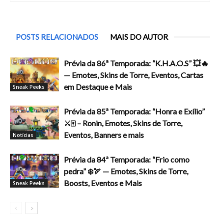
POSTS RELACIONADOS
MAIS DO AUTOR
Prévia da 86ª Temporada: “K.H.A.O.S” 💥🔥
— Emotes, Skins de Torre, Eventos, Cartas
em Destaque e Mais
Sneak Peeks
Prévia da 85ª Temporada: “Honra e Exílio”
⚔️🀄 – Ronin, Emotes, Skins de Torre,
Eventos, Banners e mais
Notícias
Prévia da 84ª Temporada: “Frio como
pedra” ❄️🏹 — Emotes, Skins de Torre,
Boosts, Eventos e Mais
Sneak Peeks