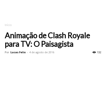
Início
Animação de Clash Royale
para TV: O Paisagista
Por
Lucas Felix
-
4 de agosto de 2016
132