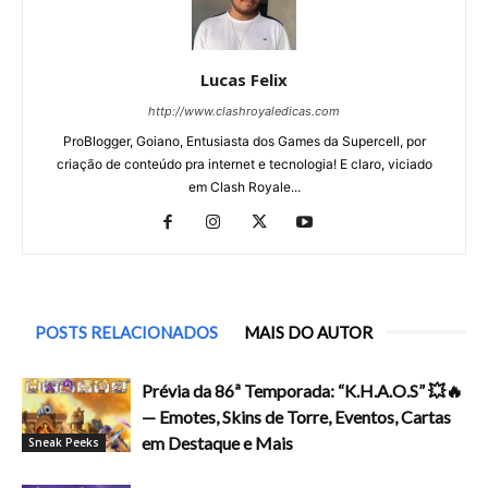
Lucas Felix
http://www.clashroyaledicas.com
ProBlogger, Goiano, Entusiasta dos Games da Supercell, por
criação de conteúdo pra internet e tecnologia! E claro, viciado
em Clash Royale...
POSTS RELACIONADOS
MAIS DO AUTOR
Prévia da 86ª Temporada: “K.H.A.O.S” 💥🔥
— Emotes, Skins de Torre, Eventos, Cartas
em Destaque e Mais
Sneak Peeks