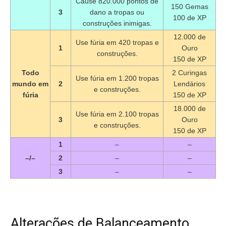
Cause 820.000 pontos de
150 Gemas
3
dano a tropas ou
100 de XP
construções inimigas.
12.000 de
Use fúria em 420 tropas e
1
Ouro
construções.
150 de XP
Todo
2 Curingas
Use fúria em 1.200 tropas
mundo em
2
Lendários
e construções.
fúria
150 de XP
18.000 de
Use fúria em 2.100 tropas
3
Ouro
e construções.
150 de XP
1
–
–
–/–
2
–
–
3
–
–
Alterações de Balanceamento