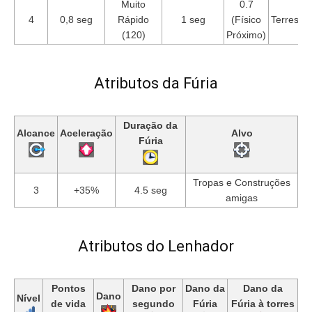
Muito
0.7
4
0,8 seg
Rápido
1 seg
(Físico
Terrestre
(120)
Próximo)
Atributos da Fúria
Duração da
Alcance
Aceleração
Alvo
Fúria
Tropas e Construções
3
+35%
4.5 seg
amigas
Atributos do Lenhador
Pontos
Dano por
Dano da
Dano da
Dano
Nível
de vida
segundo
Fúria
Fúria à torres