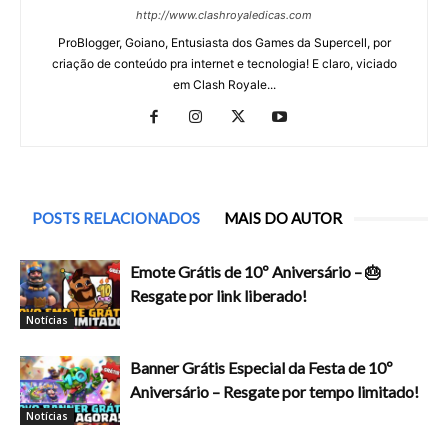
http://www.clashroyaledicas.com
ProBlogger, Goiano, Entusiasta dos Games da Supercell, por
criação de conteúdo pra internet e tecnologia! E claro, viciado
em Clash Royale...
POSTS RELACIONADOS
MAIS DO AUTOR
Emote Grátis de 10º Aniversário – 🎂
Resgate por link liberado!
Notícias
Banner Grátis Especial da Festa de 10º
Aniversário – Resgate por tempo limitado!
Notícias