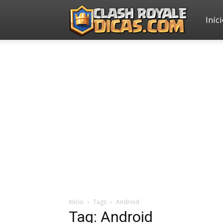
Iníc
Clash
Royale
Dicas
Início
Tags
Android
Tag: Android