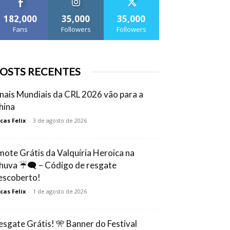
182,000
35,000
35,000
Fans
Followers
Followers
OSTS RECENTES
inais Mundiais da CRL 2026 vão para a
hina
cas Felix
-
3 de agosto de 2026
mote Grátis da Valquíria Heroica na
huva ☔🗨️ – Código de resgate
escoberto!
cas Felix
-
1 de agosto de 2026
esgate Grátis! 🎌 Banner do Festival