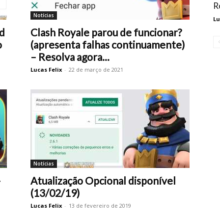
R
Notícias
Lu
id
Clash Royale parou de funcionar?
o
(apresenta falhas continuamente)
– Resolva agora...
Lucas Felix
-
22 de março de 2021
Notícias
–
Atualização Opcional disponível
(13/02/19)
Lucas Felix
-
13 de fevereiro de 2019