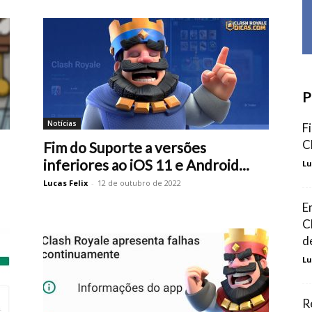
P
Notícias
F
C
Fim do Suporte a versões
inferiores ao iOS 11 e Android...
Lu
Lucas Felix
-
12 de outubro de 2022
E
C
d
Lu
R