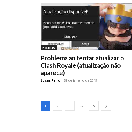
Notícias
Problema ao tentar atualizar o
Clash Royale (atualização não
aparece)
Lucas Felix
-
28 de janeiro de 2019
...
1
2
3
5