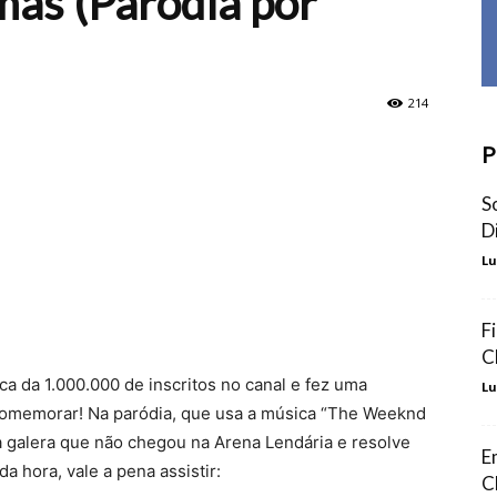
mas (Paródia por
214
P
S
D
Lu
F
C
ca da 1.000.000 de inscritos no canal e fez uma
Lu
comemorar! Na paródia, que usa a música “The Weeknd
na galera que não chegou na Arena Lendária e resolve
E
 hora, vale a pena assistir:
C