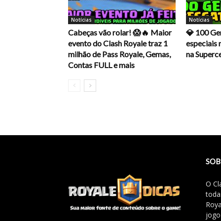
Notícias
Notícias
Cabeças vão rolar! 😱🔥 Maior
💎 100 Ge
evento do Clash Royale traz 1
especiais 
milhão de Pass Royale, Gemas,
na Superce
Contas FULL e mais
SOB
O Cl
toda
Roya
jogo