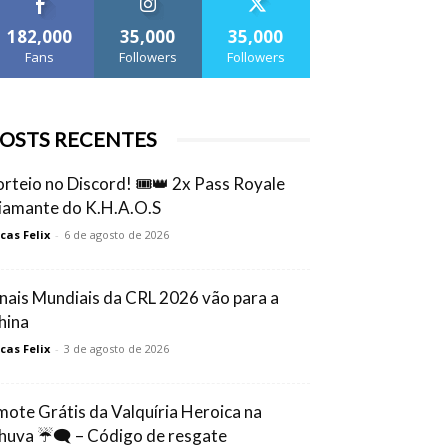
182,000
35,000
35,000
Fans
Followers
Followers
OSTS RECENTES
orteio no Discord! 🎟️👑 2x Pass Royale
iamante do K.H.A.O.S
cas Felix
-
6 de agosto de 2026
inais Mundiais da CRL 2026 vão para a
hina
cas Felix
-
3 de agosto de 2026
mote Grátis da Valquíria Heroica na
huva ☔🗨️ – Código de resgate