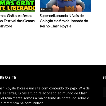
Notícias
mas Grátis e ofertas
Supercell anuncia Níveis de
no Festival das Gemas
Coleção e o fim da Jornada do
ll Store
Rei no Clash Royale
RE O SITE
S
ash Royale Dicas é um site com conteúdo do jogo, Wiki de
s as cartas, Dicas e tudo relacionado ao mundo de Clash
le! Atualmente somos a maior fonte de conteúdo sobre o
 e referência na comunidade.