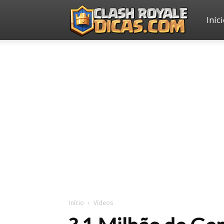
Iníc
Clash
Royale
Dicas
Início
Vídeos