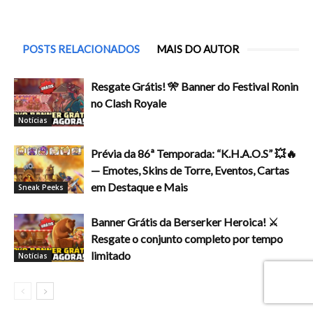
POSTS RELACIONADOS
MAIS DO AUTOR
Resgate Grátis! 🎌 Banner do Festival Ronin
no Clash Royale
Notícias
Prévia da 86ª Temporada: “K.H.A.O.S” 💥🔥
— Emotes, Skins de Torre, Eventos, Cartas
em Destaque e Mais
Sneak Peeks
Banner Grátis da Berserker Heroica! ⚔️
Resgate o conjunto completo por tempo
limitado
Notícias