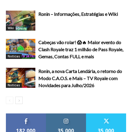
Ronin – Informações, Estratégias e Wiki
Wiki
Cabeças vão rolar! 😱🔥 Maior evento do
Clash Royale traz 1 milhão de Pass Royale,
Gemas, Contas FULL e mais
Notícias
Ronin, a nova Carta Lendária, o retorno do
Modo C.A.O.S. e Mais – TV Royale com
Novidades para Julho/2026
Notícias
182,000
35,000
35,000