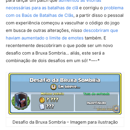
para lançar um patch que
aumentou as vitórias
necessárias para as batalhas de clã
e corrigiu o
problema
com os Baús de Batalhas de Clãs
, a partir disso o pessoal
com experiência começou a vasculhar o código do jogo
em busca de outras alterações, nisso
descobriram que
haviam aumentado o limite de emotes
também. E
recentemente descobriram o que pode ser um novo
desafio com a Bruxa Sombria… aliás, este será a
combinação de dois desafios em um só! *—-*
Desafio da Bruxa Sombria – Imagem para ilustração