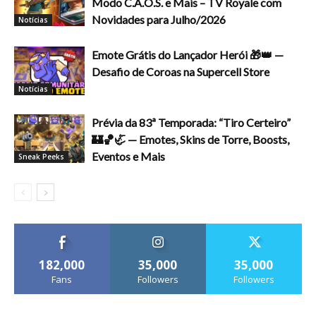
Modo C.A.O.S. e Mais – TV Royale com
Novidades para Julho/2026
Notícias
Emote Grátis do Lançador Herói 🎁👑 —
Desafio de Coroas na Supercell Store
Notícias
Prévia da 83ª Temporada: “Tiro Certeiro”
🏰🏀🦏 — Emotes, Skins de Torre, Boosts,
Eventos e Mais
Sneak Peeks
182,000
35,000
35,000
Fans
Followers
Followers