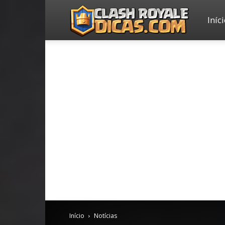
Iníc
Clash
Royale
Dicas
Início
Notícias