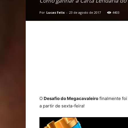
Como ganhar a Carta Lendária do M
Por
Lucas Felix
-
23 de agosto de 2017
4403
O
Desafio do Megacavaleiro
finalmente foi
a partir de sexta-feira!