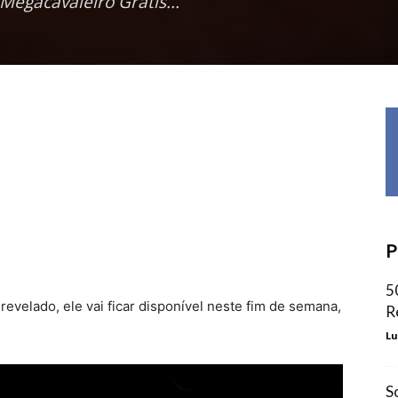
egacavaleiro Grátis...
P
5
 revelado, ele vai ficar disponível neste fim de semana,
R
Lu
S