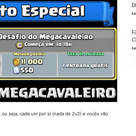
D
Lu
F
C
Lu
 ou seja, cada um por sí (nada de 2v2) e vocês vão