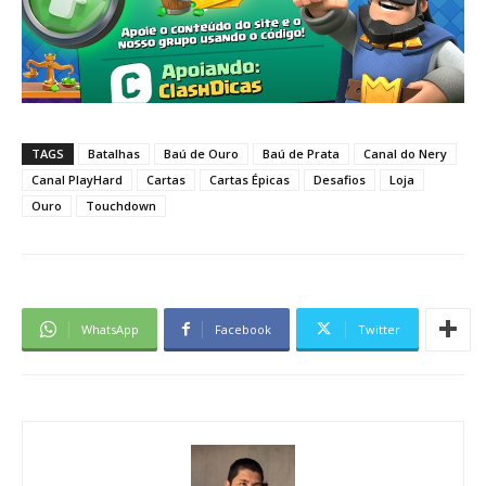
TAGS
Batalhas
Baú de Ouro
Baú de Prata
Canal do Nery
Canal PlayHard
Cartas
Cartas Épicas
Desafios
Loja
Ouro
Touchdown
WhatsApp
Facebook
Twitter