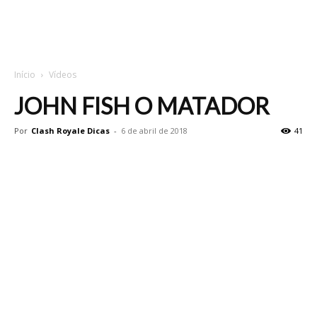
Início
Vídeos
JOHN FISH O MATADOR
Por
Clash Royale Dicas
-
6 de abril de 2018
41