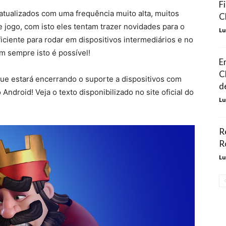
F
atualizados com uma frequência muito alta, muitos
C
jogo, com isto eles tentam trazer novidades para o
Lu
ciente para rodar em dispositivos intermediários e no
m sempre isto é possível!
E
C
ue estará encerrando o suporte a dispositivos com
d
ndroid! Veja o texto disponibilizado no site oficial do
Lu
R
R
Lu