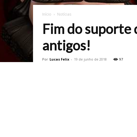
Início
Notícias
Fim do suporte 
antigos!
Por
Lucas Felix
-
19 de junho de 2018
97