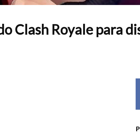
do Clash Royale para di
P