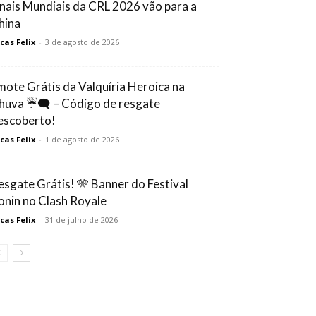
inais Mundiais da CRL 2026 vão para a
hina
cas Felix
-
3 de agosto de 2026
mote Grátis da Valquíria Heroica na
huva ☔🗨️ – Código de resgate
escoberto!
cas Felix
-
1 de agosto de 2026
esgate Grátis! 🎌 Banner do Festival
onin no Clash Royale
cas Felix
-
31 de julho de 2026