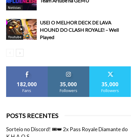
Team Artube na GEMU
Notícias
USEI O MELHOR DECK DE LAVA
HOUND DO CLASH ROYALE! – Well
Played
Youtube
182,000
35,000
35,000
Fans
Followers
Followers
POSTS RECENTES
Sorteio no Discord! 🎟️👑 2x Pass Royale Diamante do
K.H.A.O.S