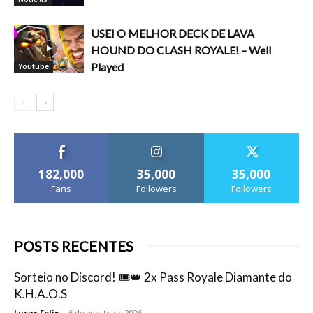
USEI O MELHOR DECK DE LAVA
HOUND DO CLASH ROYALE! – Well
Played
Youtube
182,000
35,000
35,000
Fans
Followers
Followers
POSTS RECENTES
Sorteio no Discord! 🎟️👑 2x Pass Royale Diamante do
K.H.A.O.S
Lucas Felix
-
6 de agosto de 2026