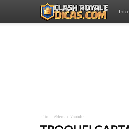
Iníc
Clash
Royale
Dicas
Início
Vídeos
Youtube