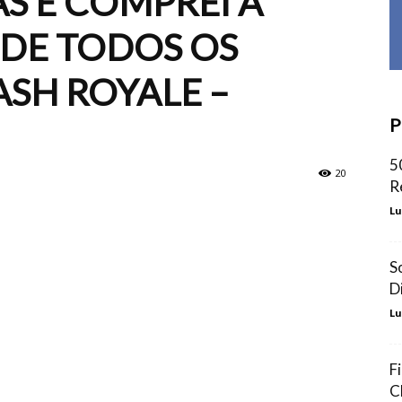
S E COMPREI A
 DE TODOS OS
SH ROYALE –
P
5
20
R
Lu
S
D
Lu
F
C