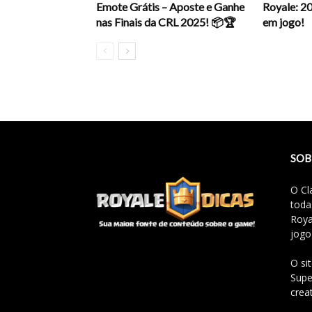
Emote Grátis – Aposte e Ganhe
Royale: 2
nas Finais da CRL 2025! 📦🏆
em jogo!
SOB
O Cl
toda
Roya
jogo
O si
Supe
crea