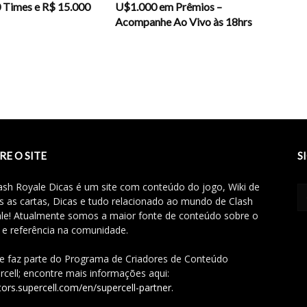
0 Times e R$ 15.000
U$1.000 em Prêmios –
Acompanhe Ao Vivo às 18hrs
RE O SITE
S
ash Royale Dicas é um site com conteúdo do jogo, Wiki de
s as cartas, Dicas e tudo relacionado ao mundo de Clash
le! Atualmente somos a maior fonte de conteúdo sobre o
 e referência na comunidade.
te faz parte do Programa de Criadores de Conteúdo
rcell; encontre mais informações aqui:
tors.supercell.com/en/supercell-partner
.