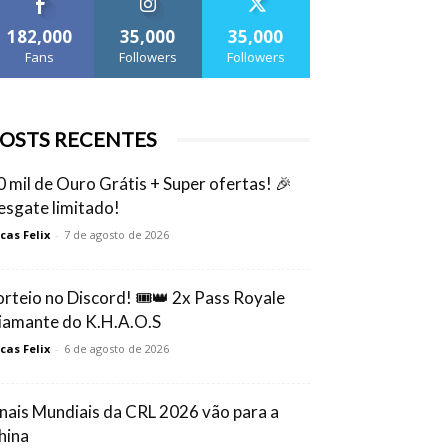
182,000
35,000
35,000
Fans
Followers
Followers
OSTS RECENTES
0 mil de Ouro Grátis + Super ofertas! 🎉
esgate limitado!
cas Felix
-
7 de agosto de 2026
orteio no Discord! 🎟️👑 2x Pass Royale
iamante do K.H.A.O.S
cas Felix
-
6 de agosto de 2026
inais Mundiais da CRL 2026 vão para a
hina