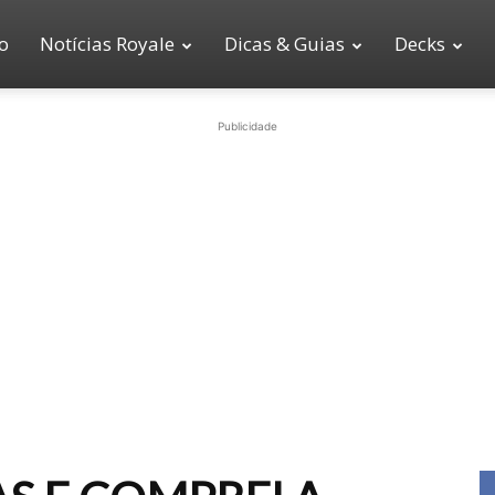
io
Notícias Royale
Dicas & Guias
Decks
Publicidade