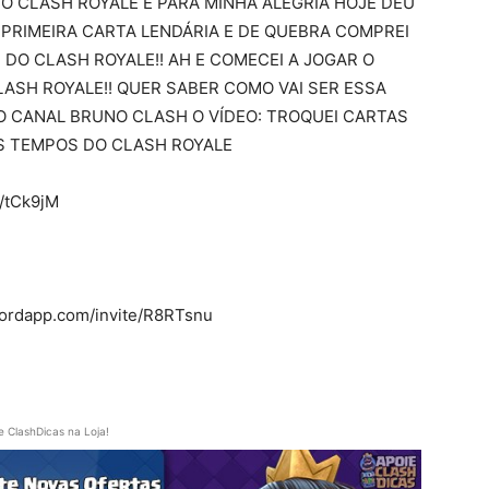
DO CLASH ROYALE E PARA MINHA ALEGRIA HOJE DEU
PRIMEIRA CARTA LENDÁRIA E DE QUEBRA COMPREI
DO CLASH ROYALE!! AH E COMECEI A JOGAR O
LASH ROYALE!! QUER SABER COMO VAI SER ESSA
O CANAL BRUNO CLASH O VÍDEO: TROQUEI CARTAS
OS TEMPOS DO CLASH ROYALE
l/tCk9jM
cordapp.com/invite/R8RTsnu
e ClashDicas na Loja!