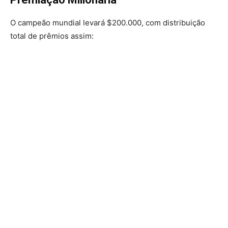
O campeão mundial levará $200.000, com distribuição
total de prêmios assim: