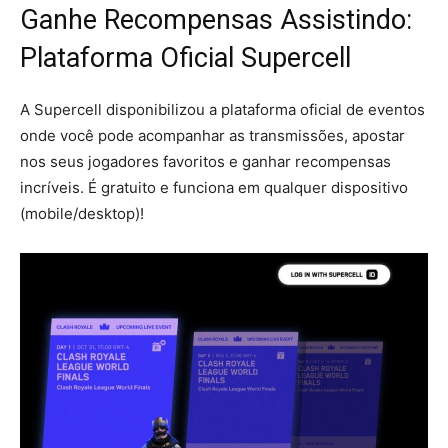
Ganhe Recompensas Assistindo:
Plataforma Oficial Supercell
A Supercell disponibilizou a plataforma oficial de eventos
onde você pode acompanhar as transmissões, apostar
nos seus jogadores favoritos e ganhar recompensas
incríveis. É gratuito e funciona em qualquer dispositivo
(mobile/desktop)!