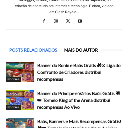
criação de conteúdo pra internet e tecnologia! E claro, viciado
em Clash Royale...
POSTS RELACIONADOS
MAIS DO AUTOR
Banner do Ronin e Baús Grátis 🎁⚔️ Liga do
Confronto de Criadores distribui
recompensas
Notícias
Banner do Príncipe e Vários Baús Grátis 🎁
👑 Torneio King of the Arena distribui
recompensas Ao Vivo
Notícias
Baús, Banners e Mais Recompensas Grátis!