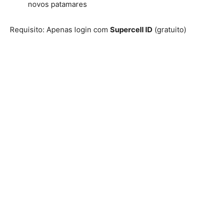
novos patamares
Requisito: Apenas login com
Supercell ID
(gratuito)