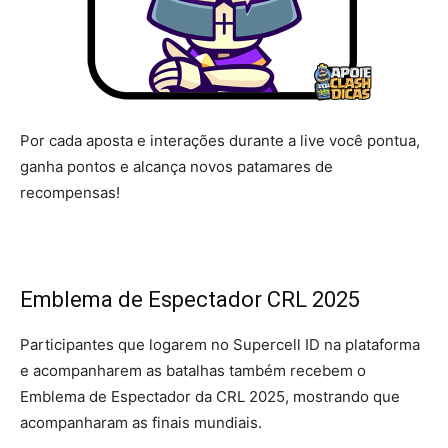
Por cada aposta e interações durante a live você pontua,
ganha pontos e alcança novos patamares de
recompensas!
Emblema de Espectador CRL 2025
Participantes que logarem no Supercell ID na plataforma
e acompanharem as batalhas também recebem o
Emblema de Espectador da CRL 2025, mostrando que
acompanharam as finais mundiais.​