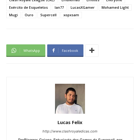
Exército de Esqueletos
Ian77
LucasXGamer
Mohamed Light
Mugi
Ouro
Supercell
xopxsam
WhatsApp
Facebook
Lucas Felix
http://www.clashroyaledicas.com
ProBlogger, Goiano, Entusiasta dos Games da Supercell, por