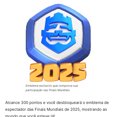
Emblema exclusivo que comprova sua
participação nas Finais Mundiais
Alcance 300 pontos e você desbloqueará o emblema de
espectador das Finais Mundiais de 2025, mostrando ao
mundo que você esteve lá!