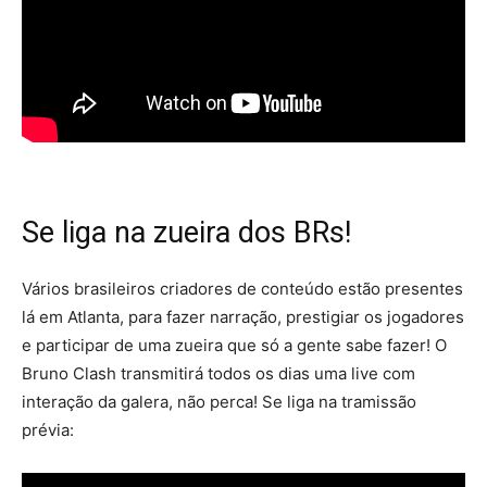
Se liga na zueira dos BRs!
Vários brasileiros criadores de conteúdo estão presentes
lá em Atlanta, para fazer narração, prestigiar os jogadores
e participar de uma zueira que só a gente sabe fazer! O
Bruno Clash transmitirá todos os dias uma live com
interação da galera, não perca! Se liga na tramissão
prévia: