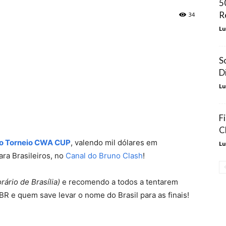
5
R
34
Lu
S
D
Lu
F
C
o Torneio CWA CUP
, valendo mil dólares em
Lu
ara Brasileiros, no
Canal do Bruno Clash
!
rário de Brasília)
e recomendo a todos a tentarem
BR e quem save levar o nome do Brasil para as finais!