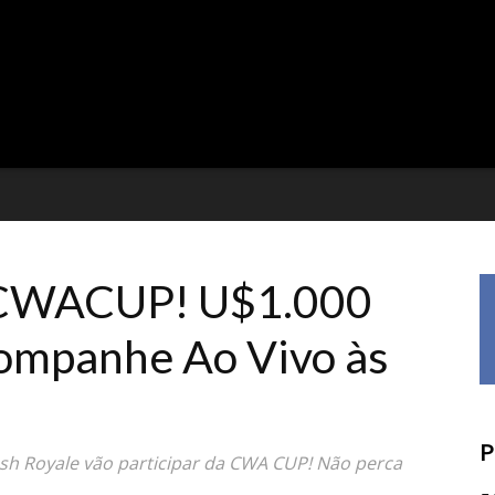
 #CWACUP! U$1.000
ompanhe Ao Vivo às
P
h Royale vão participar da CWA CUP! Não perca