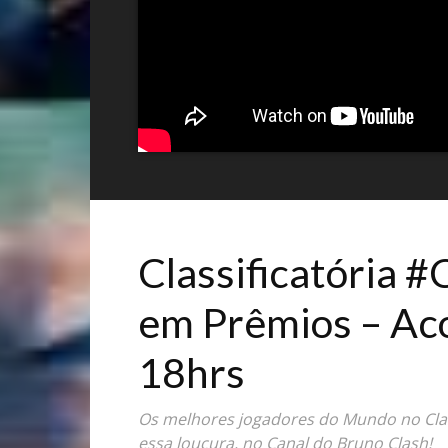
Classificatória
em Prêmios – Ac
18hrs
Os melhores jogadores do Mundo no Clas
essa loucura, no Canal do Bruno Clash!