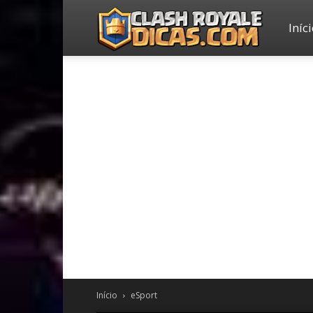
Iníc
Clash
Royale
Dicas
Início
eSport