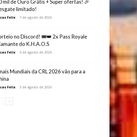
0 mil de Ouro Grátis + Super ofertas! 🎉
esgate limitado!
cas Felix
-
7 de agosto de 2026
orteio no Discord! 🎟️👑 2x Pass Royale
iamante do K.H.A.O.S
cas Felix
-
6 de agosto de 2026
inais Mundiais da CRL 2026 vão para a
hina
cas Felix
-
3 de agosto de 2026