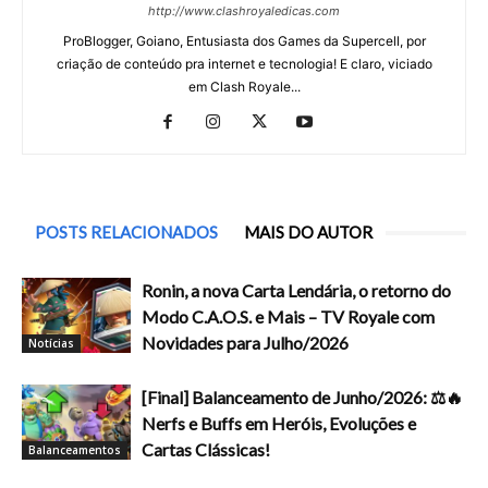
http://www.clashroyaledicas.com
ProBlogger, Goiano, Entusiasta dos Games da Supercell, por
criação de conteúdo pra internet e tecnologia! E claro, viciado
em Clash Royale...
POSTS RELACIONADOS
MAIS DO AUTOR
Ronin, a nova Carta Lendária, o retorno do
Modo C.A.O.S. e Mais – TV Royale com
Novidades para Julho/2026
Notícias
[Final] Balanceamento de Junho/2026: ⚖️🔥
Nerfs e Buffs em Heróis, Evoluções e
Cartas Clássicas!
Balanceamentos