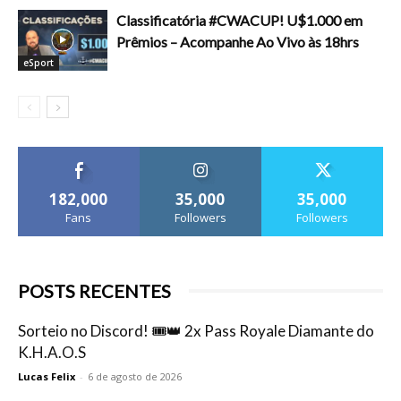
Classificatória #CWACUP! U$1.000 em
Prêmios – Acompanhe Ao Vivo às 18hrs
eSport
182,000
35,000
35,000
Fans
Followers
Followers
POSTS RECENTES
Sorteio no Discord! 🎟️👑 2x Pass Royale Diamante do
K.H.A.O.S
Lucas Felix
-
6 de agosto de 2026