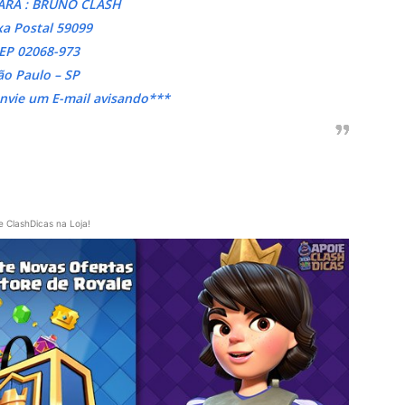
ARA : BRUNO CLASH
xa Postal 59099
EP 02068-973
ão Paulo – SP
envie um E-mail avisando***
e ClashDicas na Loja!