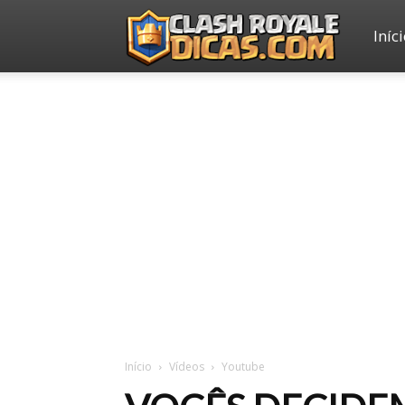
Iníc
Clash
Royale
Dicas
Início
Vídeos
Youtube