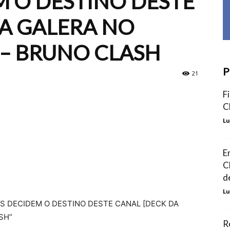
 O DESTINO DESTE
A GALERA NO
 – BRUNO CLASH
P
21
F
C
Lu
E
C
d
Lu
OCÊS DECIDEM O DESTINO DESTE CANAL [DECK DA
SH”
R