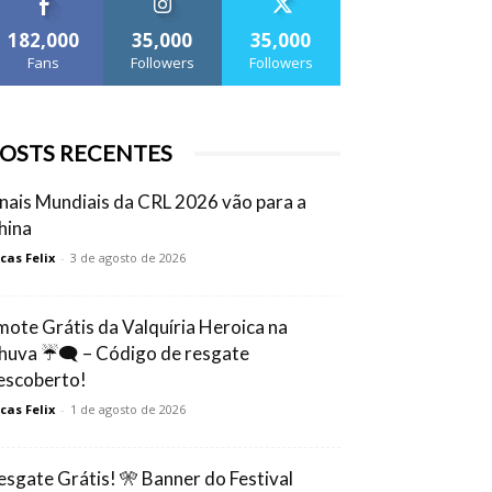
182,000
35,000
35,000
Fans
Followers
Followers
OSTS RECENTES
inais Mundiais da CRL 2026 vão para a
hina
cas Felix
-
3 de agosto de 2026
mote Grátis da Valquíria Heroica na
huva ☔🗨️ – Código de resgate
escoberto!
cas Felix
-
1 de agosto de 2026
esgate Grátis! 🎌 Banner do Festival