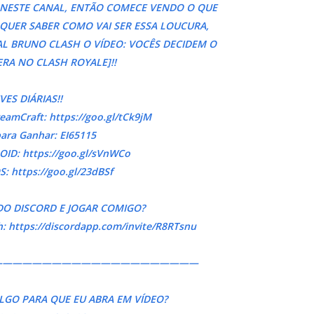
I NESTE CANAL, ENTÃO COMECE VENDO O QUE
 QUER SABER COMO VAI SER ESSA LOUCURA,
AL BRUNO CLASH O VÍDEO: VOCÊS DECIDEM O
ERA NO CLASH ROYALE]!!
IVES DIÁRIAS!!
eamCraft: https://goo.gl/tCk9jM
ara Ganhar: EI65115
OID: https://goo.gl/sVnWCo
S: https://goo.gl/23dBSf
DO DISCORD E JOGAR COMIGO?
: https://discordapp.com/invite/R8RTsnu
—————————————————————
LGO PARA QUE EU ABRA EM VÍDEO?