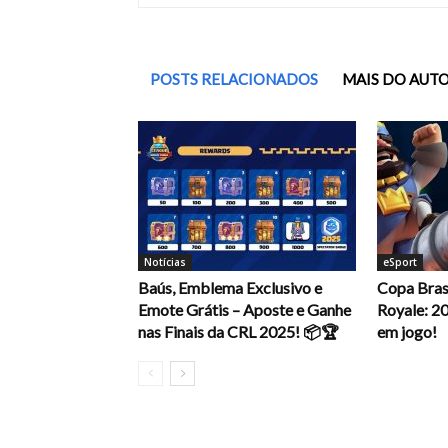
POSTS RELACIONADOS
MAIS DO AUT
Notícias
eSport
Baús, Emblema Exclusivo e
Copa Brasi
Emote Grátis – Aposte e Ganhe
Royale: 2
nas Finais da CRL 2025! 📦🏆
em jogo!