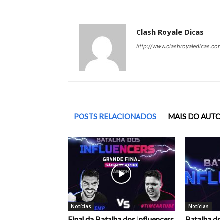
Clash Royale Dicas
http://www.clashroyaledicas.co
POSTS RELACIONADOS
MAIS DO AUT
Notícias
Notícias
Final da Batalha dos Influencers
Batalha do