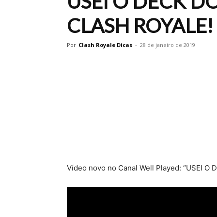
USEI O DECK D
CLASH ROYALE! –
Por
Clash Royale Dicas
-
28 de janeiro de 2019
Vídeo novo no Canal Well Played: “USEI 