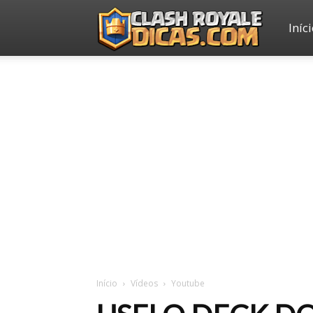
Iníc
Clash
Royale
Dicas
Início
Vídeos
Youtube