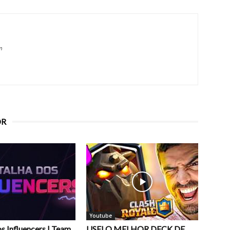
m
OR
Youtube
s Influencers | Team
USEI O MELHOR DECK DE