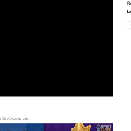
R
Lu
e ClashDicas na Loja!