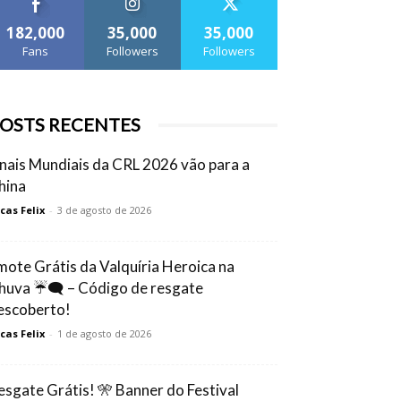
182,000
35,000
35,000
Fans
Followers
Followers
OSTS RECENTES
inais Mundiais da CRL 2026 vão para a
hina
cas Felix
-
3 de agosto de 2026
mote Grátis da Valquíria Heroica na
huva ☔🗨️ – Código de resgate
escoberto!
cas Felix
-
1 de agosto de 2026
esgate Grátis! 🎌 Banner do Festival