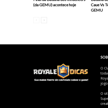
(da GEMU) acontece hoje
Caue Vs T
GEMU
SOB
O Cl
toda
Roya
jogo
O si
Supe
crea