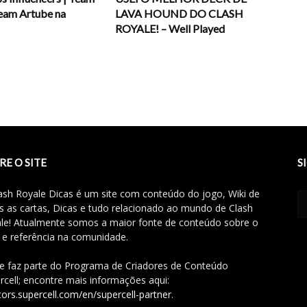
eam Artube na
LAVA HOUND DO CLASH
ROYALE! – Well Played
RE O SITE
S
ash Royale Dicas é um site com conteúdo do jogo, Wiki de
s as cartas, Dicas e tudo relacionado ao mundo de Clash
le! Atualmente somos a maior fonte de conteúdo sobre o
 e referência na comunidade.
te faz parte do Programa de Criadores de Conteúdo
rcell; encontre mais informações aqui:
tors.supercell.com/en/supercell-partner
.