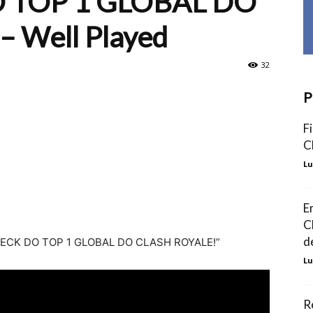
O TOP 1 GLOBAL DO
 Well Played
32
P
F
C
Lu
E
C
d
O DECK DO TOP 1 GLOBAL DO CLASH ROYALE!”
Lu
R