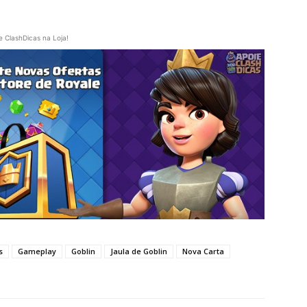
e ClashDicas na Loja!
s
Gameplay
Goblin
Jaula de Goblin
Nova Carta