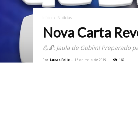
Início
Notícias
Nova Carta Reve
💪🔓: Jaula de Goblin! Preparado pa
Por
Lucas Felix
-
16 de maio de 2019
169