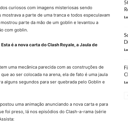
5
todos curiosos com imagens misteriosas sendo
R
as mostrava a parte de uma tranca e todos especulavam
Lu
 mostrou parte da mão de um goblin e levantou a
ão com goblin.
S
D
!
Esta é a nova carta do Clash Royale, a Jaula de
Lu
r e tem uma mecânica parecida com as construções de
F
C
 que ao ser colocada na arena, ela de fato é uma jaula
ra alguns segundos para ser quebrada pelo Goblin e
Lu
e postou uma animação anunciando a nova carta e para
ue foi preso, lá nos episódios do Clash-a-rama (série
ssista: