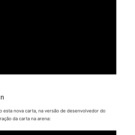
in
o esta nova carta, na versão de desenvolvedor do
ração da carta na arena: