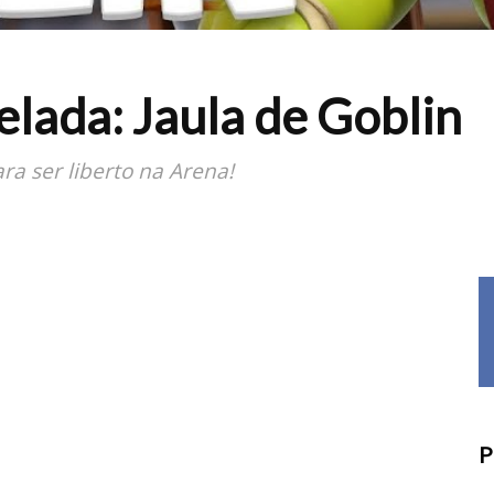
lada: Jaula de Goblin
ra ser liberto na Arena!
P