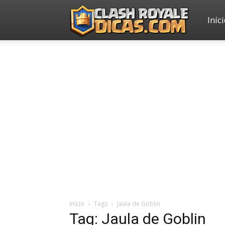
Iníc
Clash
Royale
Dicas
Início
Tags
Jaula de Goblin
Tag: Jaula de Goblin