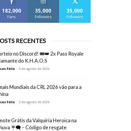
182,000
35,000
35,000
Fans
Followers
Followers
OSTS RECENTES
orteio no Discord! 🎟️👑 2x Pass Royale
iamante do K.H.A.O.S
cas Felix
-
6 de agosto de 2026
inais Mundiais da CRL 2026 vão para a
hina
cas Felix
-
3 de agosto de 2026
mote Grátis da Valquíria Heroica na
huva ☔🗨️ – Código de resgate