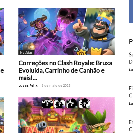
P
Notícias
S
D
Correções no Clash Royale: Bruxa
 e
Evoluída, Carrinho de Canhão e
Lu
mais!...
Lucas Felix
-
6 de maio de 2025
F
C
Lu
E
C