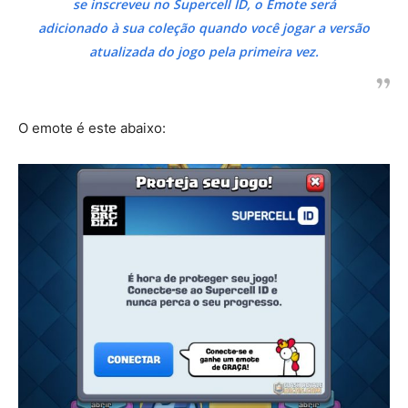
se inscreveu no Supercell ID, o Emote será
adicionado à sua coleção quando você jogar a versão
atualizada do jogo pela primeira vez.
O emote é este abaixo: