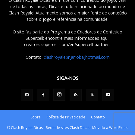
O Clash Royale Dicas é um site com conteúdo do jogo, Wiki
de todas as cartas, Dicas e tudo relacionado ao mundo de
Clash Royale! Atualmente somos a maior fonte de conteúdo
sobre o jogo e referência na comunidade.
O site faz parte do Programa de Criadores de Conteúdo
Supercell; encontre mais informações aqui:
creators.supercell.com/en/supercell-partner
.
Contato:
clashroyalebr[arroba]hotmail.com
SIGA-NOS
Sobre
Política de Privacidade
Contato
© Clash Royale Dicas - Rede de sites Clash Dicas - Movido à WordPress