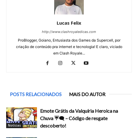
Lucas Felix
http://www.clashroyaledicas.com
ProBlogger, Goiano, Entusiasta dos Games da Supercell, por
criação de conteúdo pra internet e tecnologia! E claro, viciado
em Clash Royale...
POSTS RELACIONADOS
MAIS DO AUTOR
Emote Grátis da Valquíria Heroica na
Chuva ☔🗨️ – Código de resgate
descoberto!
Notícias