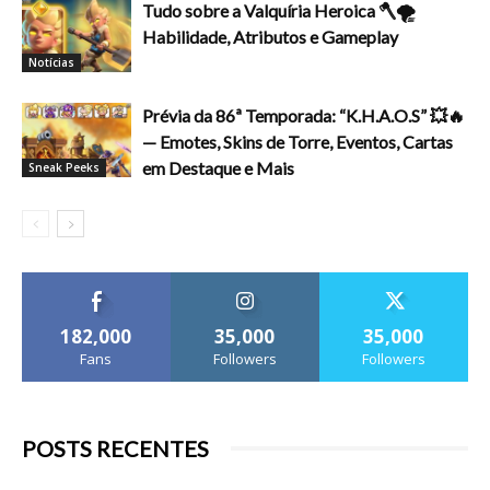
Tudo sobre a Valquíria Heroica 🪓🌪️
Habilidade, Atributos e Gameplay
Notícias
Prévia da 86ª Temporada: “K.H.A.O.S” 💥🔥
— Emotes, Skins de Torre, Eventos, Cartas
em Destaque e Mais
Sneak Peeks
182,000
35,000
35,000
Fans
Followers
Followers
POSTS RECENTES