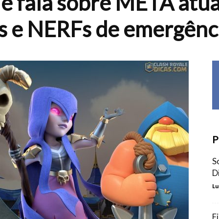
e fala sobre META atua
s e NERFs de emergênc
P
S
D
Lu
F