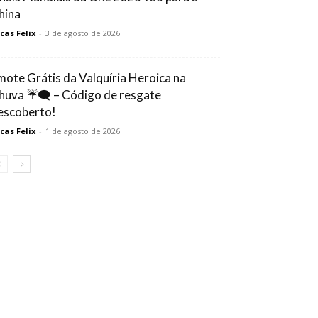
hina
cas Felix
-
3 de agosto de 2026
mote Grátis da Valquíria Heroica na
huva ☔🗨️ – Código de resgate
escoberto!
cas Felix
-
1 de agosto de 2026