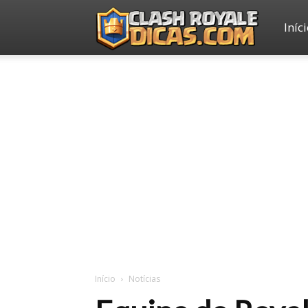
Iníc
Clash
Royale
Dicas
Início
Notícias