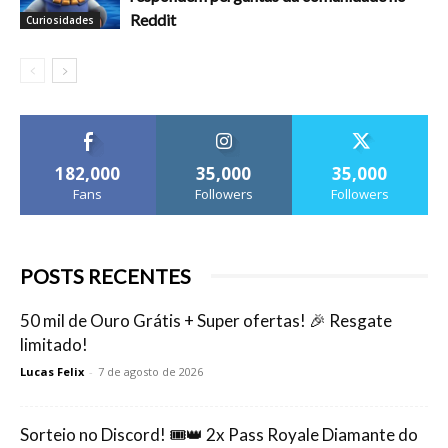
Reddit
Curiosidades
182,000
35,000
35,000
Fans
Followers
Followers
POSTS RECENTES
50 mil de Ouro Grátis + Super ofertas! 🎉 Resgate
limitado!
Lucas Felix
-
7 de agosto de 2026
Sorteio no Discord! 🎟️👑 2x Pass Royale Diamante do