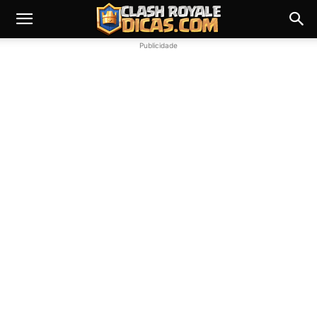
Publicidade