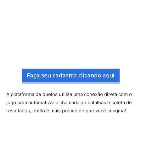
Faça seu cadastro clicando aqui
A plataforma de duelos utiliza uma conexão direta com o
jogo para automatizar a chamada de batalhas e coleta de
resultados, então é mais prático do que você imagina!