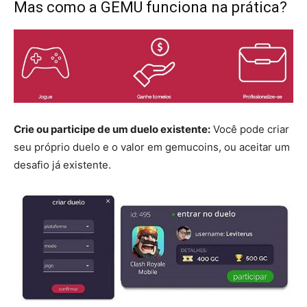
Mas como a GEMU funciona na prática?
Crie ou participe de um duelo existente:
Você pode criar
seu próprio duelo e o valor em gemucoins, ou aceitar um
desafio já existente.