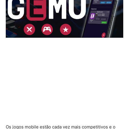
Os jogos mobile estão cada vez mais competitivos e o