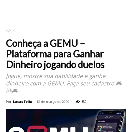
Início
Conheça a GEMU –
Plataforma para Ganhar
Dinheiro jogando duelos
Jogue, mostre sua habilidade e ganhe
dinheiro com a GEMU. Faça seu cadastro 🎮
🆚🎮
Por
Lucas Felix
-
12 de março de 2020
530