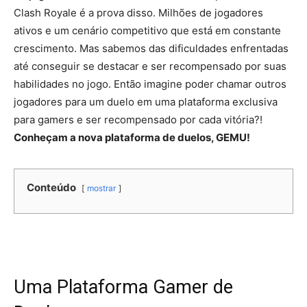
Clash Royale é a prova disso. Milhões de jogadores
ativos e um cenário competitivo que está em constante
crescimento. Mas sabemos das dificuldades enfrentadas
até conseguir se destacar e ser recompensado por suas
habilidades no jogo. Então imagine poder chamar outros
jogadores para um duelo em uma plataforma exclusiva
para gamers e ser recompensado por cada vitória?!
Conheçam a nova plataforma de duelos, GEMU!
Conteúdo
mostrar
Uma Plataforma Gamer de