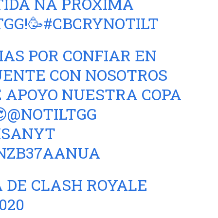
IDA NA PRÓXIMA
TGG
!🥳
#CBCRYNOTILT
IAS POR CONFIAR EN
UENTE CON NOSOTROS
E APOYO NUESTRA COPA

@NOTILTGG
ISANYT
/NZB37AANUA
A DE CLASH ROYALE
2020