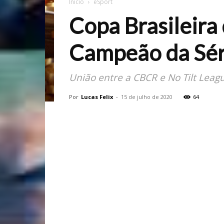
Início
eSport
Copa Brasileira 
Campeão da Séri
União entre a CBCR e No Tilt Leag
Por
Lucas Felix
-
15 de julho de 2020
64