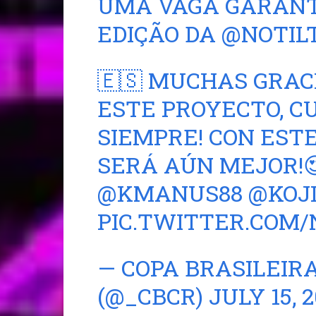
UMA VAGA GARANT
EDIÇÃO DA
@NOTIL
🇪🇸 MUCHAS GRAC
ESTE PROYECTO, C
SIEMPRE! CON EST
SERÁ AÚN MEJOR!
@KMANUS88
@KOJ
PIC.TWITTER.COM
— COPA BRASILEIR
(@_CBCR)
JULY 15, 