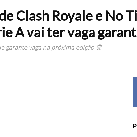
de Clash Royale e No Ti
e A vai ter vaga garant
ue garante vaga na próxima edição 🏆
P