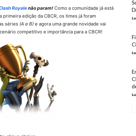
S
Clash Royale
não param!
Como a comunidade já está
D
 primeira edição da CBCR, os times já foram
Lu
as séries
(A e B)
e agora uma grande novidade vai
 cenário competitivo e importância para a CBCR!
F
C
Lu
E
C
d
Lu