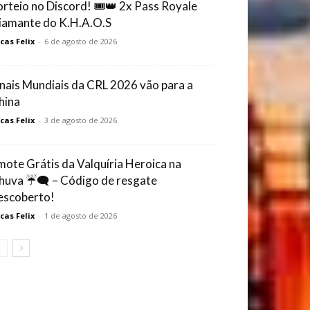
orteio no Discord! 🎟️👑 2x Pass Royale
iamante do K.H.A.O.S
cas Felix
-
6 de agosto de 2026
inais Mundiais da CRL 2026 vão para a
hina
cas Felix
-
3 de agosto de 2026
mote Grátis da Valquíria Heroica na
huva ☔🗨️ – Código de resgate
escoberto!
cas Felix
-
1 de agosto de 2026