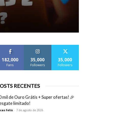
182,000
35,000
35,000
Fans
Followers
Followers
OSTS RECENTES
0 mil de Ouro Grátis + Super ofertas! 🎉
esgate limitado!
cas Felix
-
7 de agosto de 2026