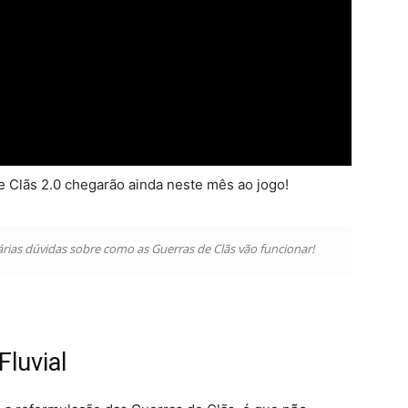
 Clãs 2.0 chegarão ainda neste mês ao jogo!
várias dúvidas sobre como as Guerras de Clãs vão funcionar!
Fluvial