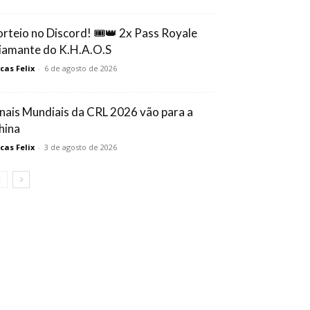
orteio no Discord! 🎟️👑 2x Pass Royale
iamante do K.H.A.O.S
cas Felix
-
6 de agosto de 2026
inais Mundiais da CRL 2026 vão para a
hina
cas Felix
-
3 de agosto de 2026