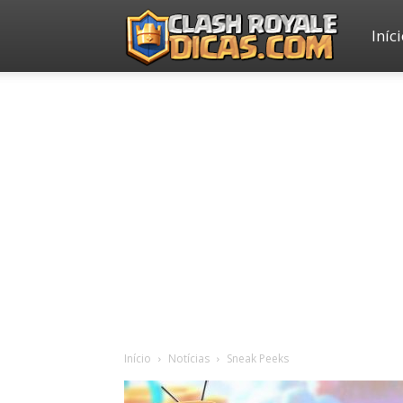
Iníc
Clash
Royale
Dicas
Início
Notícias
Sneak Peeks