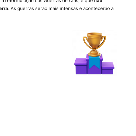
 a reformulação das Guerras de Clãs, é que n
ão
erra
. As guerras serão mais intensas e acontecerão a