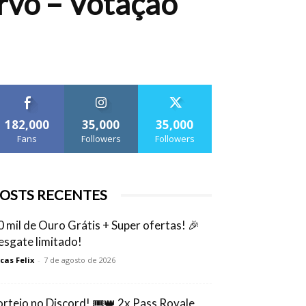
rvo – Votação
182,000
35,000
35,000
Fans
Followers
Followers
OSTS RECENTES
0 mil de Ouro Grátis + Super ofertas! 🎉
esgate limitado!
cas Felix
-
7 de agosto de 2026
orteio no Discord! 🎟️👑 2x Pass Royale