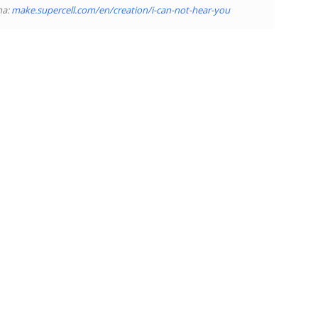
ha:
make.supercell.com/en/creation/i-can-not-hear-you