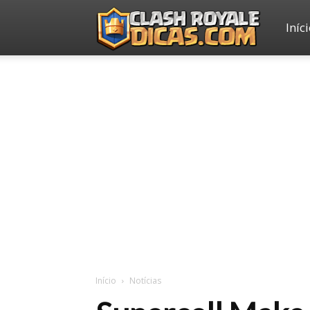
Iníc
Clash
Royale
Dicas
Início
Notícias