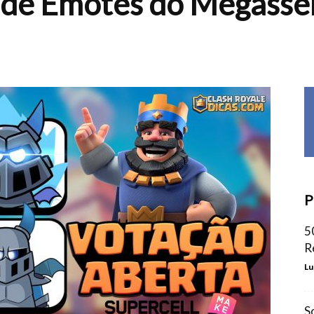
 de Emotes do Megasse
P
5
R
Lu
S