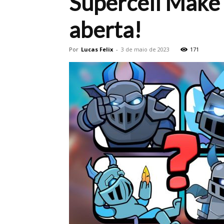
Supercell Make
aberta!
Por
Lucas Felix
-
3 de maio de 2023
171