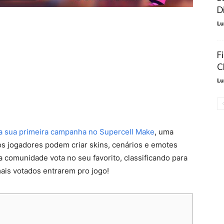
D
Lu
F
C
Lu
a sua primeira campanha no Supercell Make
, uma
os jogadores podem criar skins, cenários e emotes
ia comunidade vota no seu favorito, classificando para
mais votados entrarem pro jogo!