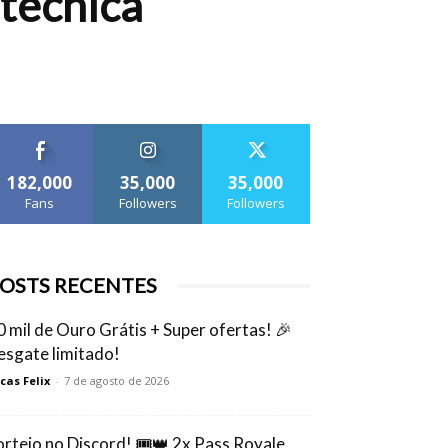
otécnica
182,000
35,000
35,000
Fans
Followers
Followers
OSTS RECENTES
0 mil de Ouro Grátis + Super ofertas! 🎉
esgate limitado!
cas Felix
-
7 de agosto de 2026
orteio no Discord! 🎟️👑 2x Pass Royale