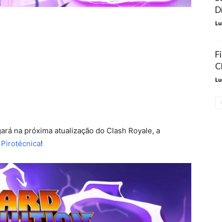
D
Lu
F
C
Lu
rá na próxima atualização do Clash Royale, a
a
Pirotécnica
!