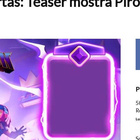
tas: Teaser mostra Pir
P
5
R
Lu
S