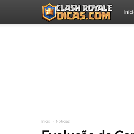
Iníc
Clash
Royale
Dicas
Início
Notícias