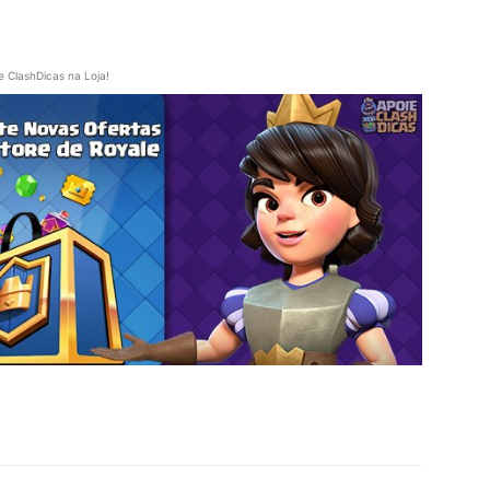
e ClashDicas na Loja!