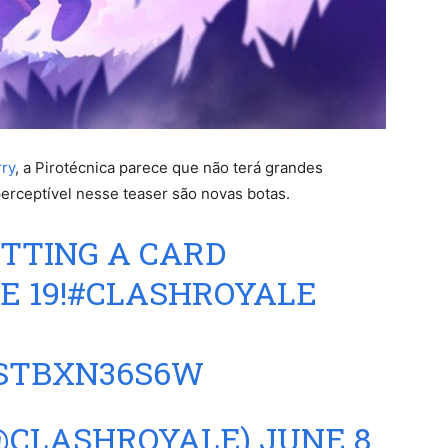
rry
, a Pirotécnica parece que não terá grandes
perceptível nesse teaser são novas botas.
ETTING A CARD
 19!
#CLASHROYALE
/STBXN36S6W
(@CLASHROYALE)
JUNE 8,