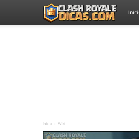
Iníc
Clash
Royale
Dicas
Início
Wiki