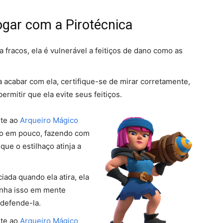
jogar com a Pirotécnica
 fracos, ela é vulnerável a feitiços de dano como as
 acabar com ela, certifique-se de mirar corretamente,
rmitir que ela evite seus feitiços.
nte ao
Arqueiro Mágico
co em pouco, fazendo com
que o estilhaço atinja a
ada quando ela atira, ela
enha isso em mente
 defende-la.
nte ao
Arqueiro Mágico