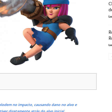
C
d
Lu
R
R
Lu
xplodem no impacto, causando dano no alvo e
iver diretamente atrás do alvo inicial.