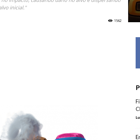
m no impacto, causando dano no alvo e dispersando
vo inicial."
1562
P
F
C
Lu
E