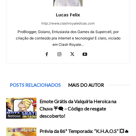
Lucas Felix
http://www.clashroyaledicas.com
ProBlogger, Goiano, Entusiasta dos Games da Supercell, por
criação de conteúdo pra internet e tecnologia! E claro, viciado
em Clash Royale...
POSTS RELACIONADOS
MAIS DO AUTOR
Emote Grátis da Valquíria Heroica na
Chuva ☔🗨️ – Código de resgate
descoberto!
Notícias
Prévia da 86ª Temporada: “K.H.A.O.S” 💥🔥