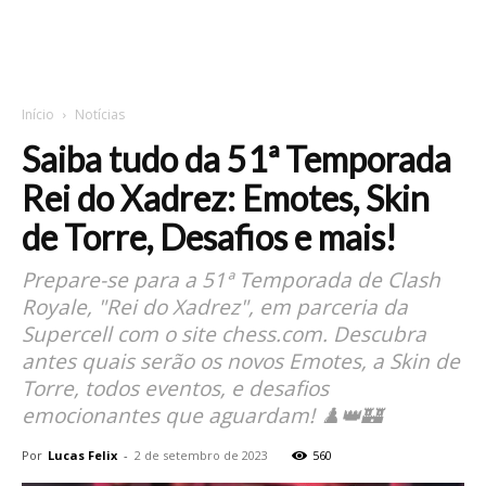
Início
Notícias
Saiba tudo da 51ª Temporada
Rei do Xadrez: Emotes, Skin
de Torre, Desafios e mais!
Prepare-se para a 51ª Temporada de Clash
Royale, "Rei do Xadrez", em parceria da
Supercell com o site chess.com. Descubra
antes quais serão os novos Emotes, a Skin de
Torre, todos eventos, e desafios
emocionantes que aguardam! ♟️👑🏰
Por
Lucas Felix
-
2 de setembro de 2023
560