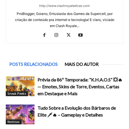
http://www.clashroyaledicas.com
ProBlogger, Goiano, Entusiasta dos Games da Supercell, por
criação de conteúdo pra internet e tecnologia! E claro, viciado
em Clash Royale...
POSTS RELACIONADOS
MAIS DO AUTOR
Prévia da 86ª Temporada: “K.H.A.O.S” 💥🔥
— Emotes, Skins de Torre, Eventos, Cartas
em Destaque e Mais
Sneak Peeks
Tudo Sobre a Evolução dos Bárbaros de
Elite 🗡️🔥 – Gameplay e Detalhes
Notícias