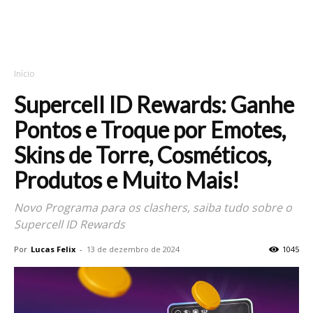
Início
Supercell ID Rewards: Ganhe
Pontos e Troque por Emotes,
Skins de Torre, Cosméticos,
Produtos e Muito Mais!
Novo Programa para os clashers, saiba tudo sobre o
Supercell ID Rewards
Por
Lucas Felix
-
13 de dezembro de 2024
1045