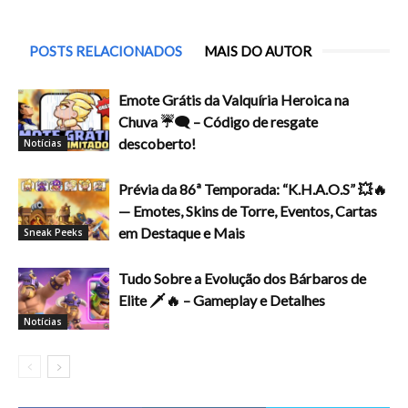
POSTS RELACIONADOS
MAIS DO AUTOR
Emote Grátis da Valquíria Heroica na
Chuva ☔🗨️ – Código de resgate
descoberto!
Notícias
Prévia da 86ª Temporada: “K.H.A.O.S” 💥🔥
— Emotes, Skins de Torre, Eventos, Cartas
em Destaque e Mais
Sneak Peeks
Tudo Sobre a Evolução dos Bárbaros de
Elite 🗡️🔥 – Gameplay e Detalhes
Notícias