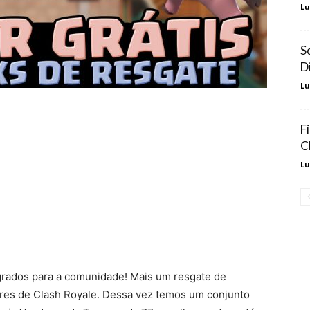
Lu
S
D
Lu
F
C
Lu
agrados para a comunidade! Mais um resgate de
dores de Clash Royale. Dessa vez temos um conjunto