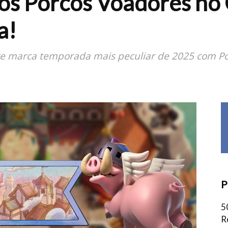
os Porcos Voadores no 
a!
ge marca temporada mais peculiar de 2025 com Por
P
5
R