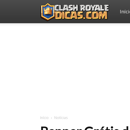
Iníc
Clash
Royale
Dicas
Início
Notícias