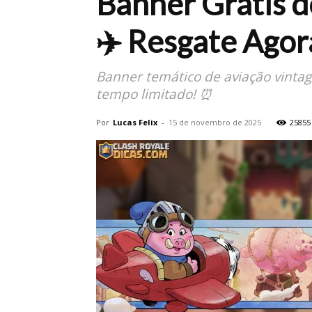
Banner Grátis d
✈️ Resgate Agor
Banner temático de aviação vinta
tempo limitado! ⏰
Por
Lucas Felix
-
15 de novembro de 2025
25855