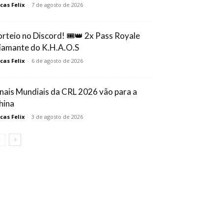
cas Felix
-
7 de agosto de 2026
orteio no Discord! 🎟️👑 2x Pass Royale
iamante do K.H.A.O.S
cas Felix
-
6 de agosto de 2026
inais Mundiais da CRL 2026 vão para a
hina
cas Felix
-
3 de agosto de 2026