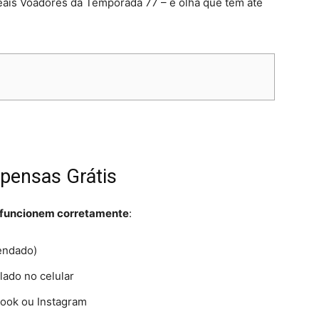
ais Voadores da Temporada 77 – e olha que tem até
pensas Grátis
ks funcionem corretamente
:​
endado)
lado no celular
ook ou Instagram