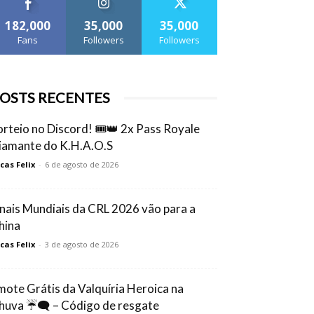
182,000
35,000
35,000
Fans
Followers
Followers
OSTS RECENTES
orteio no Discord! 🎟️👑 2x Pass Royale
iamante do K.H.A.O.S
cas Felix
-
6 de agosto de 2026
inais Mundiais da CRL 2026 vão para a
hina
cas Felix
-
3 de agosto de 2026
mote Grátis da Valquíria Heroica na
huva ☔🗨️ – Código de resgate