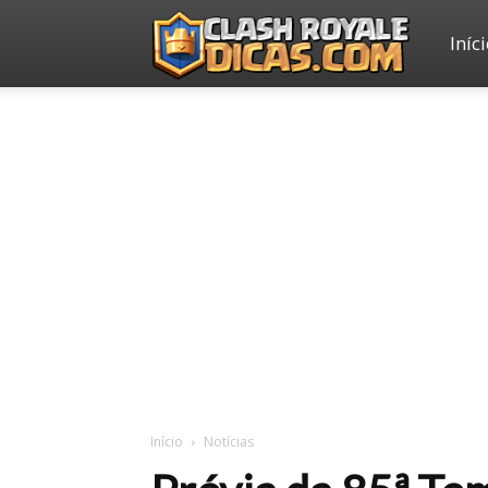
Iníc
Clash
Royale
Dicas
Início
Notícias