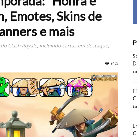
mporada: “Honra e
in, Emotes, Skins de
Banners e mais
P
o Clash Royale, incluindo cartas em destaque,
S
D
9455
Lu
F
C
Lu
E
C