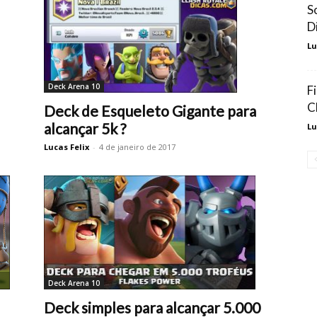
S
D
Lu
Deck Arena 10
F
C
Deck de Esqueleto Gigante para
alcançar 5k ?
Lu
Lucas Felix
-
4 de janeiro de 2017
Deck Arena 10
Deck simples para alcançar 5.000