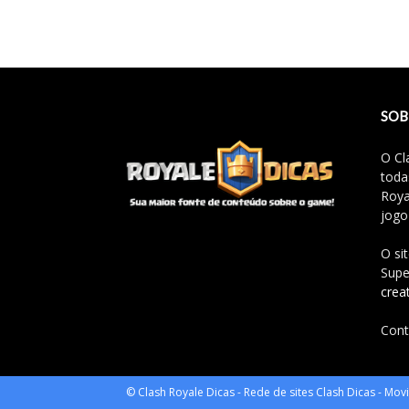
SOB
O Cl
toda
Roya
jogo
O si
Supe
crea
Cont
© Clash Royale Dicas - Rede de sites Clash Dicas - Mo