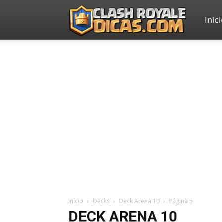
Iníc
Clash
Royale
Dicas
Início
Decks
Deck Arena 10
Página 5
DECK ARENA 10