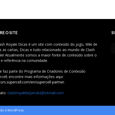
RE O SITE
S
ash Royale Dicas é um site com conteúdo do jogo, Wiki de
s as cartas, Dicas e tudo relacionado ao mundo de Clash
le! Atualmente somos a maior fonte de conteúdo sobre o
 e referência na comunidade.
te faz parte do Programa de Criadores de Conteúdo
rcell; encontre mais informações aqui:
tors.supercell.com/en/supercell-partner
.
ato:
clashroyalebr[arroba]hotmail.com
vido à WordPress