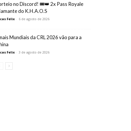
orteio no Discord! 🎟️👑 2x Pass Royale
iamante do K.H.A.O.S
cas Felix
-
6 de agosto de 2026
inais Mundiais da CRL 2026 vão para a
hina
cas Felix
-
3 de agosto de 2026