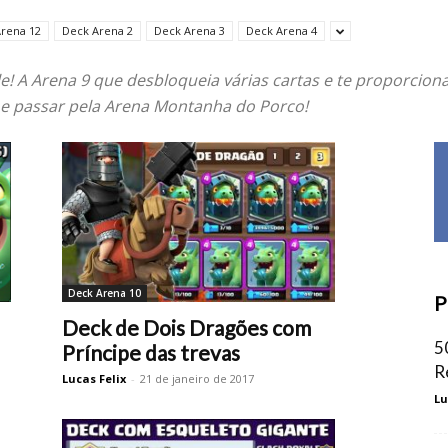
rena 12
Deck Arena 2
Deck Arena 3
Deck Arena 4
e! A Arena 9 que desbloqueia várias cartas e te proporcio
 e passar pela Arena Montanha do Porco!
Deck Arena 10
P
Deck de Dois Dragões com
5
Príncipe das trevas
R
Lucas Felix
-
21 de janeiro de 2017
Lu