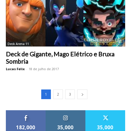
Deck Arena 11
Deck de Gigante, Mago Elétrico e Bruxa
Sombria
Lucas Felix
-
18 de julho de 2017
1
2
3
182,000
35,000
35,000