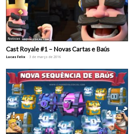
Notícias
Cast Royale #1 – Novas Cartas e Baús
Lucas Felix
-
3 de março de 2016