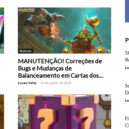
P
Notícias
5
R
MANUTENÇÃO! Correções de
Bugs e Mudanças de
Lu
Balanceamento em Cartas dos...
Lucas Felix
-
19 de junho de 2024
S
D
Lu
F
C