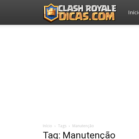
Iníc
Clash
Royale
Dicas
Início
Tags
Manutenção
Tag: Manutenção