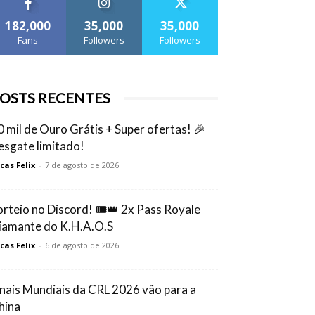
182,000
35,000
35,000
Fans
Followers
Followers
OSTS RECENTES
0 mil de Ouro Grátis + Super ofertas! 🎉
esgate limitado!
cas Felix
-
7 de agosto de 2026
orteio no Discord! 🎟️👑 2x Pass Royale
iamante do K.H.A.O.S
cas Felix
-
6 de agosto de 2026
inais Mundiais da CRL 2026 vão para a
hina